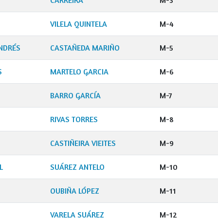
CARREIRA
M-3
VILELA QUINTELA
M-4
NDRÉS
CASTAÑEDA MARIÑO
M-5
S
MARTELO GARCIA
M-6
BARRO GARCÍA
M-7
RIVAS TORRES
M-8
N
CASTIÑEIRA VIEITES
M-9
L
SUÁREZ ANTELO
M-10
OUBIÑA LÓPEZ
M-11
VARELA SUÁREZ
M-12