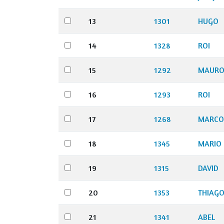
13
1301
HUGO
14
1328
ROI
15
1292
MAUR
16
1293
ROI
17
1268
MARCO
18
1345
MARIO
19
1315
DAVID
20
1353
THIAG
21
1341
ABEL