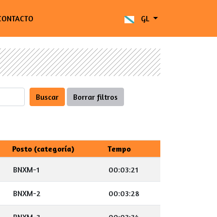
CONTACTO
GL
Buscar
Borrar filtros
Posto (categoría)
Tempo
BNXM-1
00:03:21
BNXM-2
00:03:28