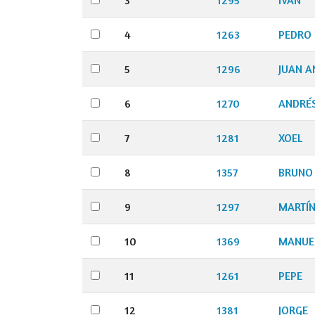
3
1295
IVÁN
4
1263
PEDRO
5
1296
JUAN A
6
1270
ANDRÉ
7
1281
XOEL
8
1357
BRUNO
9
1297
MARTÍ
10
1369
MANUE
11
1261
PEPE
12
1381
JORGE