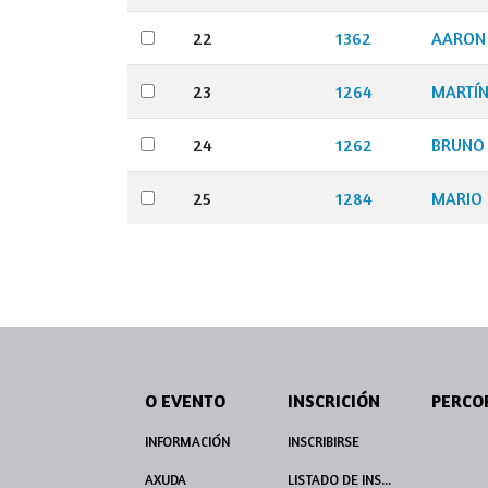
22
1362
AARON
23
1264
MARTÍ
24
1262
BRUNO
25
1284
MARIO
O EVENTO
INSCRICIÓN
INFORMACIÓN
INSCRIBIRSE
AXUDA
LISTADO DE INSCRITOS