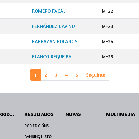
ROMERO FACAL
M-22
N
FERNÁNDEZ GAVINO
M-23
BARBAZAN BOLAÑOS
M-24
BLANCO REGUEIRA
M-25
1
2
3
4
5
Seguinte
PERCORRIDOS
RESULTADOS
NOVAS
MULTIMEDIA
POR EDICIÓNS
RANKING HISTÓRICO