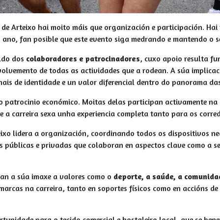
o de Arteixo hai moito máis que organización e participación. H
s ano, fan posible que este evento siga medrando e mantendo o se
aldo dos
colaboradores e patrocinadores
, cuxo apoio resulta f
envolvemento de todas as actividades que a rodean. A súa implica
inais de identidade e un valor diferencial dentro do panorama da
o patrocinio económico. Moitas delas participan activamente na
que a carreira sexa unha experiencia completa tanto para os corr
teixo lidera a organización, coordinando todos os dispositivos 
s públicas e privadas que colaboran en aspectos clave como a se
lan a súa imaxe a valores como o
deporte, a saúde, a comunida
 marcas na carreira, tanto en soportes físicos como en accións d
rtunidade para o tecido comercial e hostaleiro local, que se be