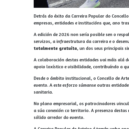
Detrás do éxito da Carreira Popular do Concell
empresas, entidades e institucións que, ano tra
A edición de 2026 non sería posible sen o resp
servizos, a infraestrutura da carreira e o des
totalmente gratuíta
, un dos seus principais s
A colaboración destas entidades vai máis alá d
apoio loxístico e visibilidade, contribuíndo a 
Desde o ámbito institucional, o Concello de Ar
evento. A este esforzo súmanse outras entidade
sanitaria.
No plano empresarial, os patrocinadores vincu
a súa conexión co territorio. A presenza destas
sólido arredor do evento.
A Carreira Popular de Arteixo é tamén unha opo