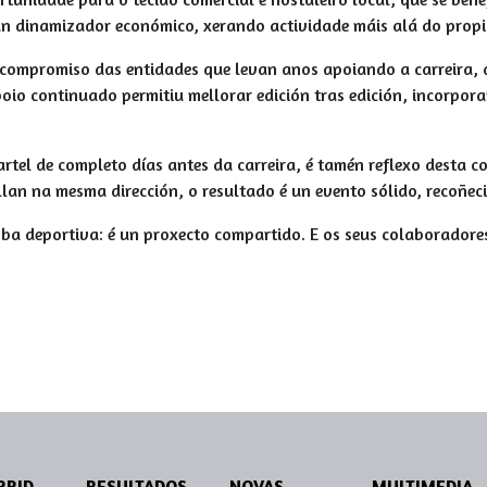
 un dinamizador económico, xerando actividade máis alá do propi
 compromiso das entidades que levan anos apoiando a carreira, 
oio continuado permitiu mellorar edición tras edición, incorpor
artel de completo días antes da carreira, é tamén reflexo desta 
lan na mesma dirección, o resultado é un evento sólido, recoñec
oba deportiva: é un proxecto compartido. E os seus colaborador
PERCORRIDOS
RESULTADOS
NOVAS
MULTIMEDIA