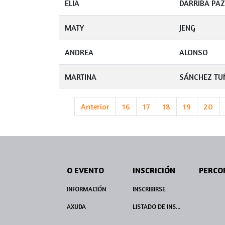
ELIA
DARRIBA PAZ
MATY
JENG
ANDREA
ALONSO
MARTINA
SÁNCHEZ TU
Anterior
16
17
18
19
20
O EVENTO
INSCRICIÓN
INFORMACIÓN
INSCRIBIRSE
AXUDA
LISTADO DE INSCRITOS