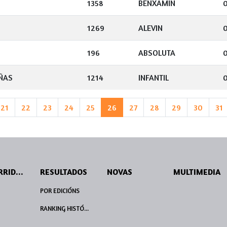
1358
BENXAMIN
0
1269
ALEVIN
196
ABSOLUTA
ÑAS
1214
INFANTIL
21
22
23
24
25
26
27
28
29
30
31
PERCORRIDOS
RESULTADOS
NOVAS
MULTIMEDIA
POR EDICIÓNS
RANKING HISTÓRICO