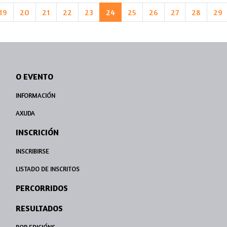
19
20
21
22
23
24
25
26
27
28
29
O EVENTO
INFORMACIÓN
AXUDA
INSCRICIÓN
INSCRIBIRSE
LISTADO DE INSCRITOS
PERCORRIDOS
RESULTADOS