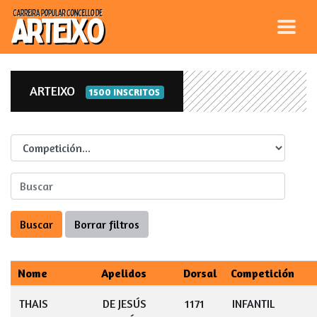
ARTEIXO
1500 INSCRITOS
Competicion
Nome
Apelidos
Dorsal
Competición
THAIS
DE JESÚS
1171
INFANTIL