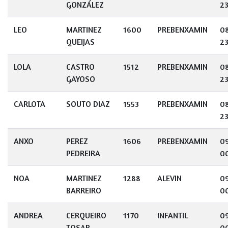
GONZÁLEZ
23
LEO
MARTINEZ
1600
PREBENXAMIN
0
QUEIJAS
23
LOLA
CASTRO
1512
PREBENXAMIN
0
GAYOSO
23
CARLOTA
SOUTO DIAZ
1553
PREBENXAMIN
0
23
ANXO
PEREZ
1606
PREBENXAMIN
0
PEDREIRA
0
NOA
MARTINEZ
1288
ALEVIN
0
BARREIRO
0
ANDREA
CERQUEIRO
1170
INFANTIL
0
TOSAR
0