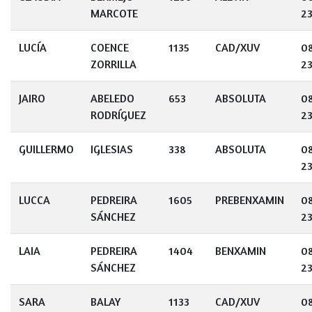
MARCOTE
23
LUCÍA
COENCE
1135
CAD/XUV
0
ZORRILLA
23
JAIRO
ABELEDO
653
ABSOLUTA
0
RODRÍGUEZ
23
GUILLERMO
IGLESIAS
338
ABSOLUTA
0
23
LUCCA
PEDREIRA
1605
PREBENXAMIN
0
SÁNCHEZ
23
LAIA
PEDREIRA
1404
BENXAMIN
0
SÁNCHEZ
23
SARA
BALAY
1133
CAD/XUV
0