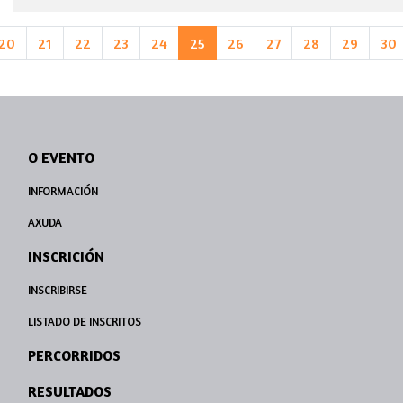
20
21
22
23
24
25
26
27
28
29
30
O EVENTO
INFORMACIÓN
AXUDA
INSCRICIÓN
INSCRIBIRSE
LISTADO DE INSCRITOS
PERCORRIDOS
RESULTADOS