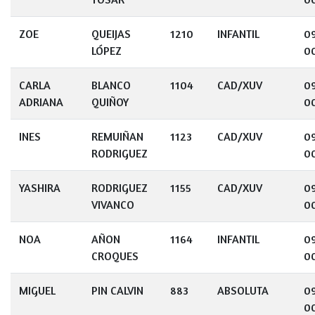
ZOE
QUEIJAS
1210
INFANTIL
0
LÓPEZ
0
CARLA
BLANCO
1104
CAD/XUV
0
ADRIANA
QUIÑOY
0
INES
REMUIÑAN
1123
CAD/XUV
0
RODRIGUEZ
0
YASHIRA
RODRIGUEZ
1155
CAD/XUV
0
VIVANCO
0
NOA
AÑON
1164
INFANTIL
0
CROQUES
00
MIGUEL
PIN CALVIN
883
ABSOLUTA
0
00