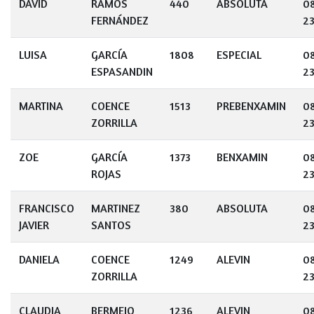
DAVID
RAMOS
440
ABSOLUTA
0
FERNÁNDEZ
23
LUISA
GARCÍA
1808
ESPECIAL
0
ESPASANDIN
23
MARTINA
COENCE
1513
PREBENXAMIN
0
ZORRILLA
23
ZOE
GARCÍA
1373
BENXAMIN
0
ROJAS
23
FRANCISCO
MARTINEZ
380
ABSOLUTA
0
JAVIER
SANTOS
23
DANIELA
COENCE
1249
ALEVIN
0
ZORRILLA
23
CLAUDIA
BERMEJO
1236
ALEVIN
0