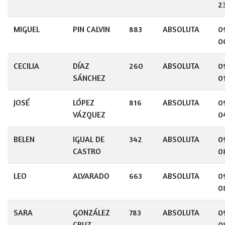
2
MIGUEL
PIN CALVIN
883
ABSOLUTA
0
0
CECILIA
DÍAZ
260
ABSOLUTA
0
SÁNCHEZ
0
JOSÉ
LÓPEZ
816
ABSOLUTA
0
VÁZQUEZ
0
BELEN
IGUAL DE
342
ABSOLUTA
0
CASTRO
0
LEO
ALVARADO
663
ABSOLUTA
0
0
SARA
GONZÁLEZ
783
ABSOLUTA
0
CRUZ
0