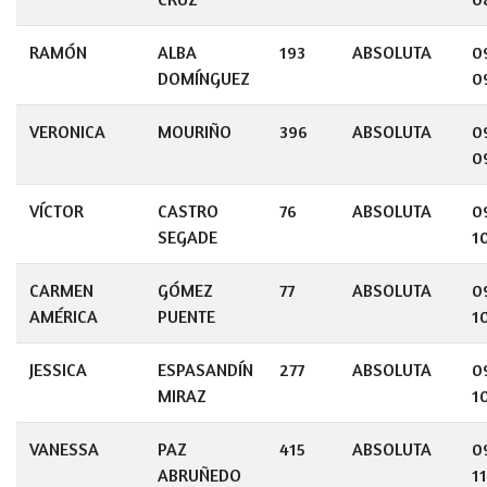
RAMÓN
ALBA
193
ABSOLUTA
0
DOMÍNGUEZ
0
VERONICA
MOURIÑO
396
ABSOLUTA
0
0
VÍCTOR
CASTRO
76
ABSOLUTA
0
SEGADE
1
CARMEN
GÓMEZ
77
ABSOLUTA
0
AMÉRICA
PUENTE
1
JESSICA
ESPASANDÍN
277
ABSOLUTA
0
MIRAZ
1
VANESSA
PAZ
415
ABSOLUTA
0
ABRUÑEDO
11