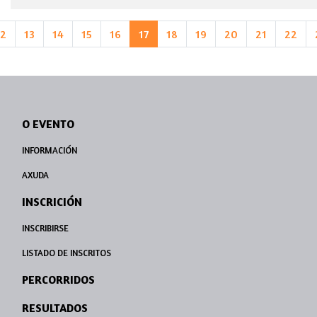
12
13
14
15
16
17
18
19
20
21
22
O EVENTO
INFORMACIÓN
AXUDA
INSCRICIÓN
INSCRIBIRSE
LISTADO DE INSCRITOS
PERCORRIDOS
RESULTADOS