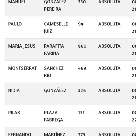
MANUEL
GONZALEZ
330
ABSOLUTA
0
PEREIRA
2
PAULO
CAMESELLE
94
ABSOLUTA
0
JUIZ
2
MARIA JESUS
PARAFITA
860
ABSOLUTA
0
FARIÑA
2
MONTSERRAT
SANCHEZ
469
ABSOLUTA
0
RIO
2
NIDIA
GONZÁLEZ
326
ABSOLUTA
0
2
PILAR
PLAZA
131
ABSOLUTA
0
FABREGA
2
FERNANDO
MARTÍNEZ
379
ABSOLUTA
0