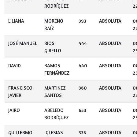
RODRÍGUEZ
2
LILIANA
MORENO
393
ABSOLUTA
0
RAÍZ
2
JOSÉ MANUEL
RIOS
444
ABSOLUTA
0
GIBELLO
2
DAVID
RAMOS
440
ABSOLUTA
0
FERNÁNDEZ
2
FRANCISCO
MARTINEZ
380
ABSOLUTA
0
JAVIER
SANTOS
2
JAIRO
ABELEDO
653
ABSOLUTA
0
RODRÍGUEZ
2
GUILLERMO
IGLESIAS
338
ABSOLUTA
0