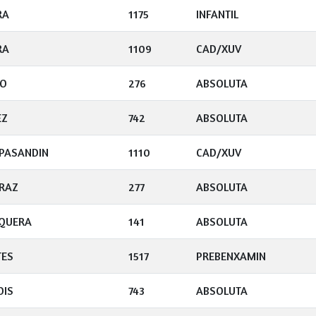
RA
1175
INFANTIL
RA
1109
CAD/XUV
RO
276
ABSOLUTA
EZ
742
ABSOLUTA
SPASANDIN
1110
CAD/XUV
IRAZ
277
ABSOLUTA
SQUERA
141
ABSOLUTA
TES
1517
PREBENXAMIN
OIS
743
ABSOLUTA