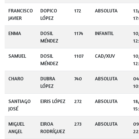
FRANCISCO
DOPICO
172
ABSOLUTA
13
JAVIER
LÓPEZ
17
ENMA
DOSIL
1174
INFANTIL
10
MÉNDEZ
12
SAMUEL
DOSIL
1107
CAD/XUV
10
MÉNDEZ
12
CHARO
DUBRA
740
ABSOLUTA
04
LÓPEZ
10
SANTIAGO
EIRIS LÓPEZ
272
ABSOLUTA
18
JOSÉ
15
MIGUEL
EIROA
273
ABSOLUTA
09
ANGEL
RODRÍGUEZ
22