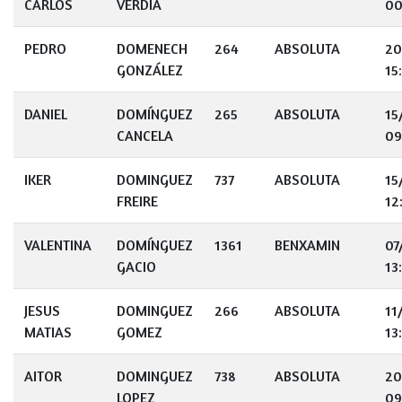
CARLOS
VERDÍA
00
PEDRO
DOMENECH
264
ABSOLUTA
20
GONZÁLEZ
15
DANIEL
DOMÍNGUEZ
265
ABSOLUTA
15
CANCELA
09
IKER
DOMINGUEZ
737
ABSOLUTA
15
FREIRE
12
VALENTINA
DOMÍNGUEZ
1361
BENXAMIN
07
GACIO
13
JESUS
DOMINGUEZ
266
ABSOLUTA
11
MATIAS
GOMEZ
13
AITOR
DOMINGUEZ
738
ABSOLUTA
20
LOPEZ
09