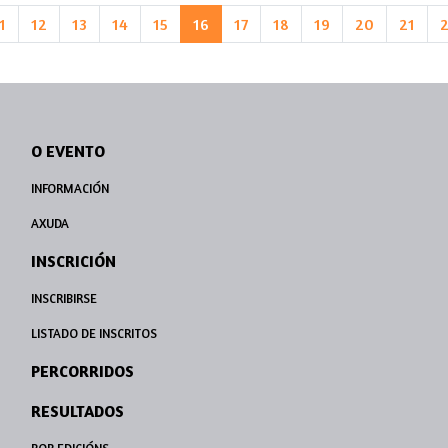
1
12
13
14
15
16
17
18
19
20
21
O EVENTO
INFORMACIÓN
AXUDA
INSCRICIÓN
INSCRIBIRSE
LISTADO DE INSCRITOS
PERCORRIDOS
RESULTADOS