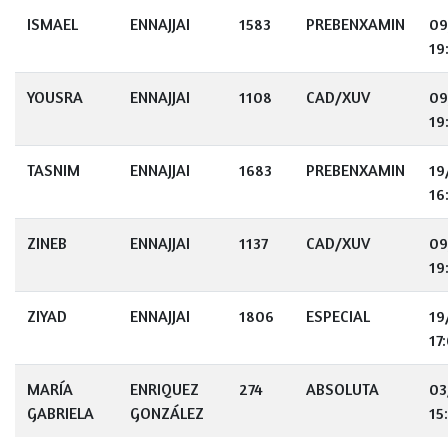
ISMAEL
ENNAJJAI
1583
PREBENXAMIN
09
19
YOUSRA
ENNAJJAI
1108
CAD/XUV
09
19
TASNIM
ENNAJJAI
1683
PREBENXAMIN
19
16
ZINEB
ENNAJJAI
1137
CAD/XUV
09
19
ZIYAD
ENNAJJAI
1806
ESPECIAL
19
17
MARÍA
ENRIQUEZ
274
ABSOLUTA
03
GABRIELA
GONZÁLEZ
15