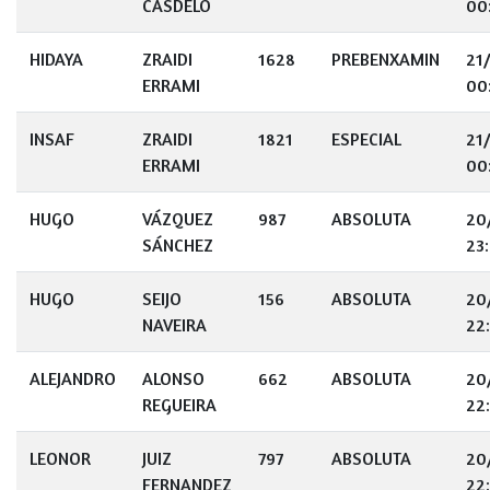
CASDELO
00
HIDAYA
ZRAIDI
1628
PREBENXAMIN
21
ERRAMI
00
INSAF
ZRAIDI
1821
ESPECIAL
21
ERRAMI
00
HUGO
VÁZQUEZ
987
ABSOLUTA
20
SÁNCHEZ
23
HUGO
SEIJO
156
ABSOLUTA
20
NAVEIRA
22
ALEJANDRO
ALONSO
662
ABSOLUTA
20
REGUEIRA
22
LEONOR
JUIZ
797
ABSOLUTA
20
FERNANDEZ
22