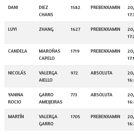
DANI
DIEZ
1582
PREBENXAMIN
20
CHANS
17:
LUYI
ZHANG
1627
PREBENXAMIN
20
17:
CANDELA
MAROÑAS
1719
PREBENXAMIN
20
CAPELO
17:
NICOLÁS
VALERGA
972
ABSOLUTA
20
AIELLO
16
YANINA
GARRO
773
ABSOLUTA
20
ROCIO
AMEIJEIRAS
16:
MARTÍN
VALERGA
1705
PREBENXAMIN
20
GARRO
16