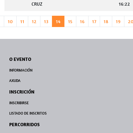
CRUZ
16:22
9
10
11
12
13
14
15
16
17
18
19
2
O EVENTO
INFORMACIÓN
AXUDA
INSCRICIÓN
INSCRIBIRSE
LISTADO DE INSCRITOS
PERCORRIDOS