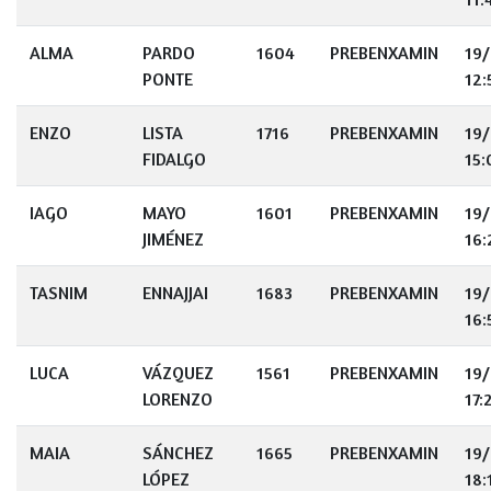
ALMA
PARDO
1604
PREBENXAMIN
19
PONTE
12:
ENZO
LISTA
1716
PREBENXAMIN
19
FIDALGO
15:
IAGO
MAYO
1601
PREBENXAMIN
19
JIMÉNEZ
16:
TASNIM
ENNAJJAI
1683
PREBENXAMIN
19
16:
LUCA
VÁZQUEZ
1561
PREBENXAMIN
19
LORENZO
17:
MAIA
SÁNCHEZ
1665
PREBENXAMIN
19
LÓPEZ
18: