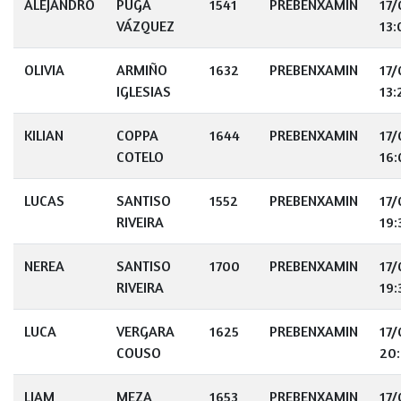
ALEJANDRO
PUGA
1541
PREBENXAMIN
17
VÁZQUEZ
13:
OLIVIA
ARMIÑO
1632
PREBENXAMIN
17
IGLESIAS
13:
KILIAN
COPPA
1644
PREBENXAMIN
17
COTELO
16:
LUCAS
SANTISO
1552
PREBENXAMIN
17
RIVEIRA
19:
NEREA
SANTISO
1700
PREBENXAMIN
17
RIVEIRA
19:
LUCA
VERGARA
1625
PREBENXAMIN
17
COUSO
20
LIAM
MEZA
1653
PREBENXAMIN
17