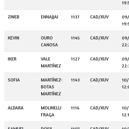
19:
ZINEB
ENNAJJAI
1137
CAD/XUV
09
19:
KEVIN
OURO
1145
CAD/XUV
09
CANOSA
22:
IKER
VALE
1127
CAD/XUV
09
MARTÍNEZ
22:
SOFIA
MARTÍNEZ-
1143
CAD/XUV
10
BOTAS
12:
MARTÍNEZ
ALDARA
MOLINELLI
1116
CAD/XUV
10
FRAGA
12:
SAMUEL
DOSIL
1107
CAD/XUV
10