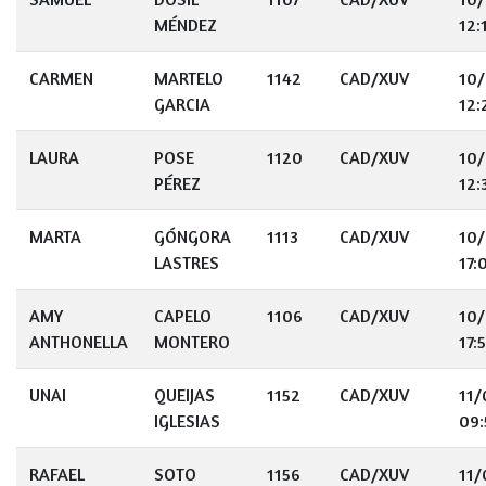
MÉNDEZ
12:
CARMEN
MARTELO
1142
CAD/XUV
10
GARCIA
12:
LAURA
POSE
1120
CAD/XUV
10
PÉREZ
12:
MARTA
GÓNGORA
1113
CAD/XUV
10
LASTRES
17:
AMY
CAPELO
1106
CAD/XUV
10
ANTHONELLA
MONTERO
17:
UNAI
QUEIJAS
1152
CAD/XUV
11
IGLESIAS
09:
RAFAEL
SOTO
1156
CAD/XUV
11