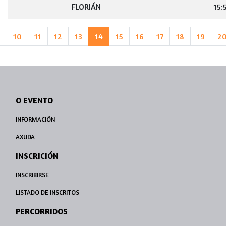
FLORIÁN
15:
9
10
11
12
13
14
15
16
17
18
19
2
O EVENTO
INFORMACIÓN
AXUDA
INSCRICIÓN
INSCRIBIRSE
LISTADO DE INSCRITOS
PERCORRIDOS