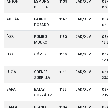
ANTON
ESMORIS
1109
CAD/XUV
08
PEREIRA
00
ADRIÁN
PATIÑO
1147
CAD/XUV
08
DORADO
08:
ÍKER
POMBO
1150
CAD/XUV
08
MOURO
15:
LEO
GÓMEZ
1139
CAD/XUV
08
17:
LUCÍA
COENCE
1135
CAD/XUV
08
ZORRILLA
23:
SARA
BALAY
1133
CAD/XUV
08
GONZÁLEZ
23:
CARLA
BLANCO
1104
CAD/XUV
09