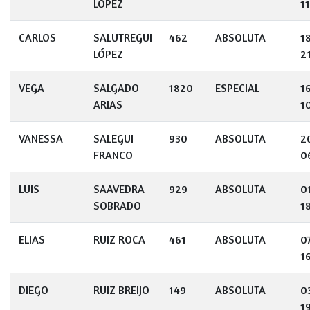
LÓPEZ
11
CARLOS
SALUTREGUI
462
ABSOLUTA
1
LÓPEZ
2
VEGA
SALGADO
1820
ESPECIAL
1
ARIAS
1
VANESSA
SALEGUI
930
ABSOLUTA
2
FRANCO
0
LUIS
SAAVEDRA
929
ABSOLUTA
0
SOBRADO
1
ELIAS
RUIZ ROCA
461
ABSOLUTA
0
1
DIEGO
RUIZ BREIJO
149
ABSOLUTA
0
19