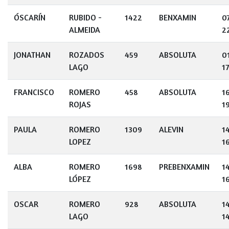
ÓSCARÍN
RUBIDO -
1422
BENXAMIN
0
ALMEIDA
2
JONATHAN
ROZADOS
459
ABSOLUTA
0
LAGO
1
FRANCISCO
ROMERO
458
ABSOLUTA
1
ROJAS
1
PAULA
ROMERO
1309
ALEVIN
1
LOPEZ
1
ALBA
ROMERO
1698
PREBENXAMIN
1
LÓPEZ
1
OSCAR
ROMERO
928
ABSOLUTA
1
LAGO
1