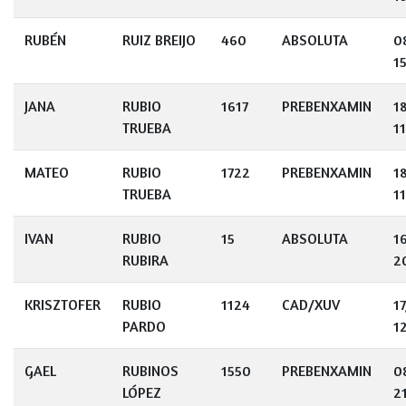
RUBÉN
RUIZ BREIJO
460
ABSOLUTA
0
15
JANA
RUBIO
1617
PREBENXAMIN
1
TRUEBA
11
MATEO
RUBIO
1722
PREBENXAMIN
1
TRUEBA
1
IVAN
RUBIO
15
ABSOLUTA
1
RUBIRA
2
KRISZTOFER
RUBIO
1124
CAD/XUV
1
PARDO
1
GAEL
RUBINOS
1550
PREBENXAMIN
0
LÓPEZ
2