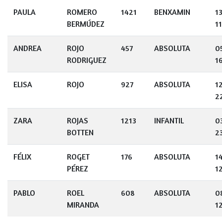
PAULA
ROMERO
1421
BENXAMIN
1
BERMÚDEZ
11
ANDREA
ROJO
457
ABSOLUTA
0
RODRIGUEZ
1
ELISA
ROJO
927
ABSOLUTA
1
2
ZARA
ROJAS
1213
INFANTIL
0
BOTTEN
2
FÉLIX
ROGET
176
ABSOLUTA
1
PÉREZ
1
PABLO
ROEL
608
ABSOLUTA
0
MIRANDA
1