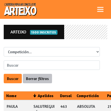
ARTEIXO
1500 INSCRITOS
Competicion
Nome
Apelidos
Dorsal
Competición
P
PAULA
SALUTREGUI
463
ABSOLUTA
2