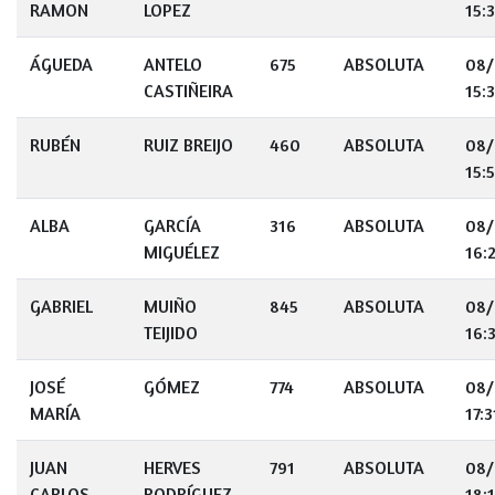
RAMON
LOPEZ
15:
ÁGUEDA
ANTELO
675
ABSOLUTA
08/
CASTIÑEIRA
15:
RUBÉN
RUIZ BREIJO
460
ABSOLUTA
08/
15:
ALBA
GARCÍA
316
ABSOLUTA
08/
MIGUÉLEZ
16:
GABRIEL
MUIÑO
845
ABSOLUTA
08/
TEIJIDO
16:
JOSÉ
GÓMEZ
774
ABSOLUTA
08/
MARÍA
17:3
JUAN
HERVES
791
ABSOLUTA
08/
CARLOS
RODRÍGUEZ
18: