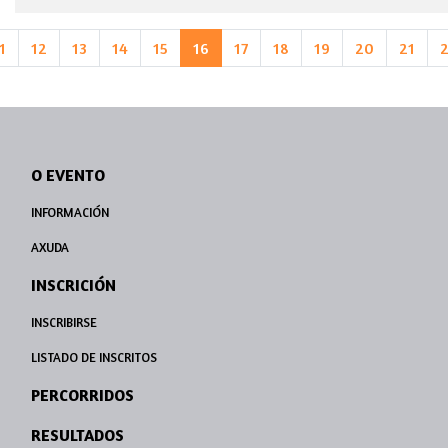
1
12
13
14
15
16
17
18
19
20
21
O EVENTO
INFORMACIÓN
AXUDA
INSCRICIÓN
INSCRIBIRSE
LISTADO DE INSCRITOS
PERCORRIDOS
RESULTADOS