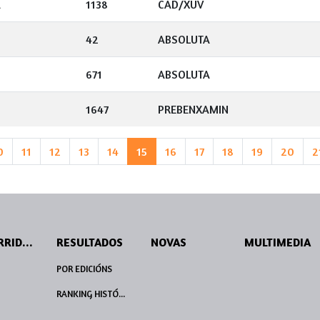
A
1138
CAD/XUV
42
ABSOLUTA
671
ABSOLUTA
1647
PREBENXAMIN
0
11
12
13
14
15
16
17
18
19
20
2
PERCORRIDOS
RESULTADOS
NOVAS
MULTIMEDIA
POR EDICIÓNS
RANKING HISTÓRICO