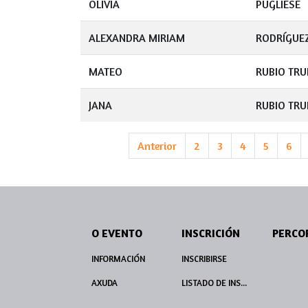
OLIVIA
PUGLIESE
ALEXANDRA MIRIAM
RODRÍGUEZ
MATEO
RUBIO TRU
JANA
RUBIO TRU
Anterior
2
3
4
5
6
O EVENTO
INSCRICIÓN
INFORMACIÓN
INSCRIBIRSE
AXUDA
LISTADO DE INSCRITOS