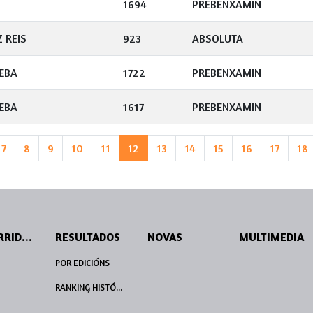
1694
PREBENXAMIN
 REIS
923
ABSOLUTA
EBA
1722
PREBENXAMIN
EBA
1617
PREBENXAMIN
7
8
9
10
11
12
13
14
15
16
17
18
PERCORRIDOS
RESULTADOS
NOVAS
MULTIMEDIA
POR EDICIÓNS
RANKING HISTÓRICO